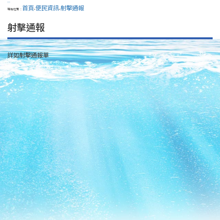
:::
首頁
便民資訊
射擊通報
現在位置：
>
>
射擊通報
詳如射擊通報單