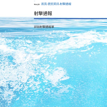
:::
首頁
便民資訊
射擊通報
現在位置：
>
>
射擊通報
詳如射擊通報單