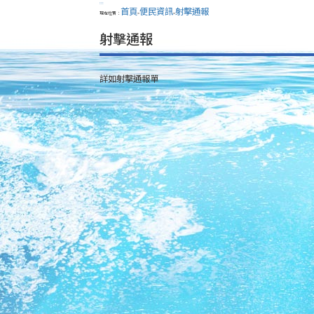
:::
首頁
便民資訊
射擊通報
現在位置：
>
>
射擊通報
詳如射擊通報單