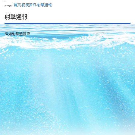
:::
首頁
便民資訊
射擊通報
現在位置：
>
>
射擊通報
詳如射擊通報單