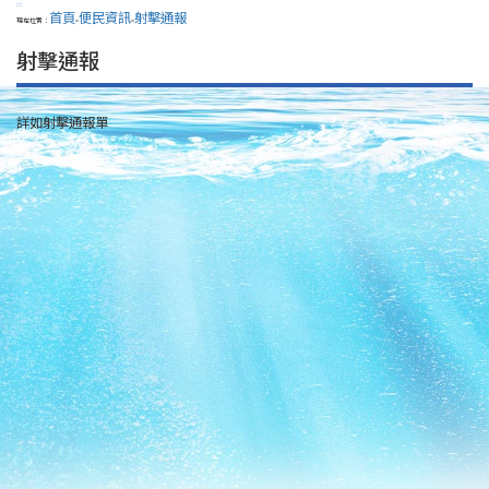
:::
首頁
便民資訊
射擊通報
現在位置：
>
>
射擊通報
詳如射擊通報單