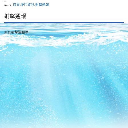
:::
首頁
便民資訊
射擊通報
現在位置：
>
>
射擊通報
詳如射擊通報單