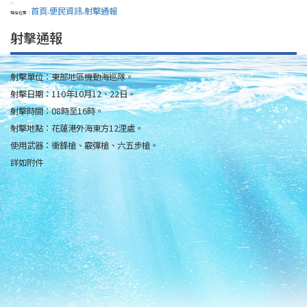
:::
首頁
便民資訊
射擊通報
現在位置：
>
>
射擊通報
射擊單位：東部地區機動海巡隊。
射擊日期：110年10月12、22日。
射擊時間：08時至16時。
射擊地點：花蓮港外海東方12浬處。
使用武器：衝鋒槍、霰彈槍、六五步槍。
詳如附件