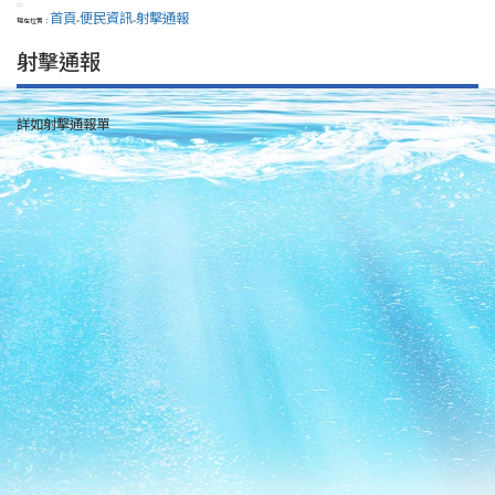
:::
首頁
便民資訊
射擊通報
現在位置：
>
>
射擊通報
詳如射擊通報單