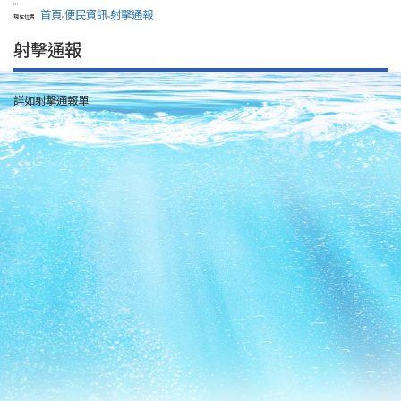
:::
首頁
便民資訊
射擊通報
現在位置：
>
>
射擊通報
詳如射擊通報單