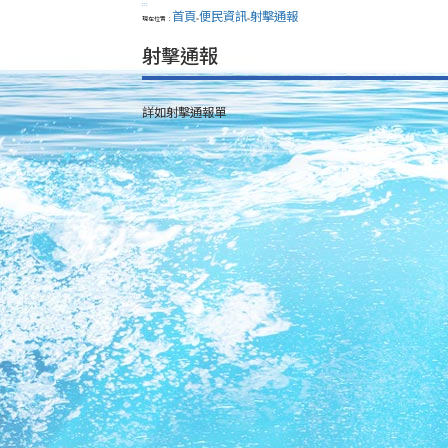
:::
首頁
便民資訊
射擊通報
現在位置：
>
>
射擊通報
詳如射擊通報單