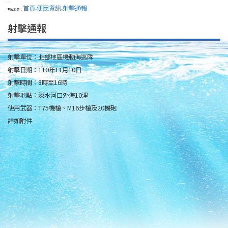
:::
首頁
便民資訊
射擊通報
現在位置：
>
>
射擊通報
射擊單位：北部地區機動海巡隊
射擊日期：110年11月10日
射擊時間：8時至16時
射擊地點：淡水河口外海10浬
使用武器：T75機槍、M16步槍及20機砲
詳如附件