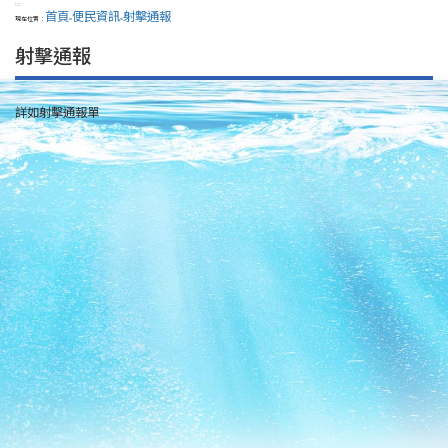
:::
首頁
便民資訊
射擊通報
現在位置：
>
>
射擊通報
詳如射擊通報單