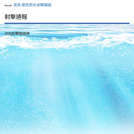
:::
首頁
便民資訊
射擊通報
現在位置：
>
>
射擊通報
詳如射擊通報單