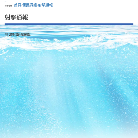
:::
首頁
便民資訊
射擊通報
現在位置：
>
>
射擊通報
詳如射擊通報單