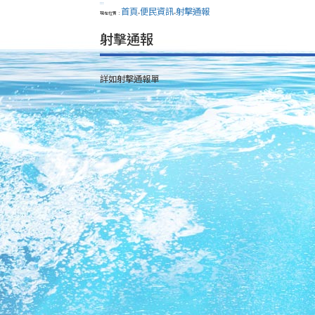
:::
首頁
便民資訊
射擊通報
現在位置：
>
>
射擊通報
詳如射擊通報單