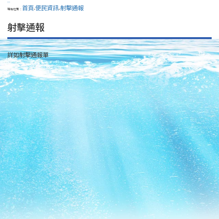
:::
首頁
便民資訊
射擊通報
現在位置：
>
>
射擊通報
詳如射擊通報單