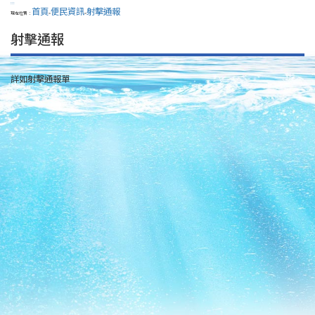
:::
首頁
便民資訊
射擊通報
現在位置：
>
>
射擊通報
詳如射擊通報單