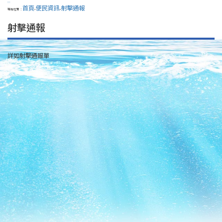
:::
首頁
便民資訊
射擊通報
現在位置：
>
>
射擊通報
詳如射擊通報單