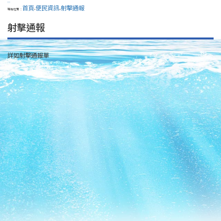
:::
首頁
便民資訊
射擊通報
現在位置：
>
>
射擊通報
詳如射擊通報單