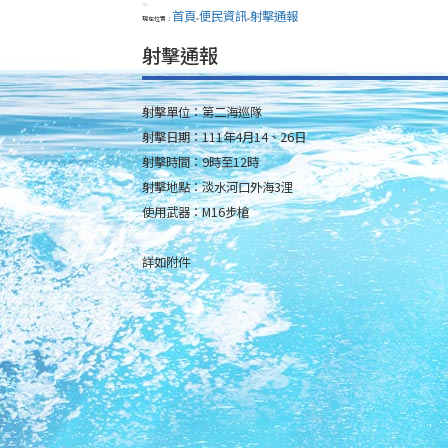
:::
首頁
便民資訊
射擊通報
現在位置：
>
>
射擊通報
射擊單位：第二海巡隊
射擊日期：111年4月14、26日
射擊時間：9時至12時
射擊地點：淡水河口外海3浬
使用武器：M16步槍
詳如附件