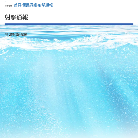
:::
首頁
便民資訊
射擊通報
現在位置：
>
>
射擊通報
詳如射擊通報