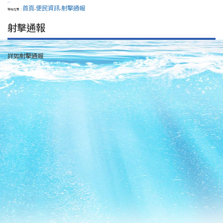
:::
首頁
便民資訊
射擊通報
現在位置：
>
>
射擊通報
詳如射擊通報