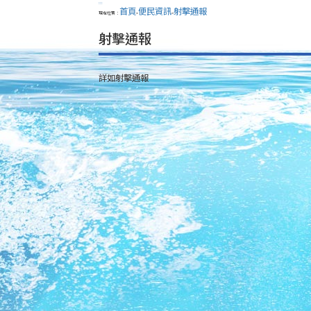
:::
首頁
便民資訊
射擊通報
現在位置：
>
>
射擊通報
詳如射擊通報