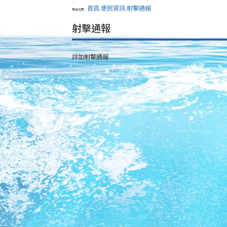
:::
首頁
便民資訊
射擊通報
現在位置：
>
>
射擊通報
詳如射擊通報