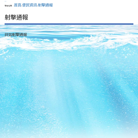
:::
首頁
便民資訊
射擊通報
現在位置：
>
>
射擊通報
詳如射擊通報