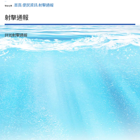
:::
首頁
便民資訊
射擊通報
現在位置：
>
>
射擊通報
詳如射擊通報