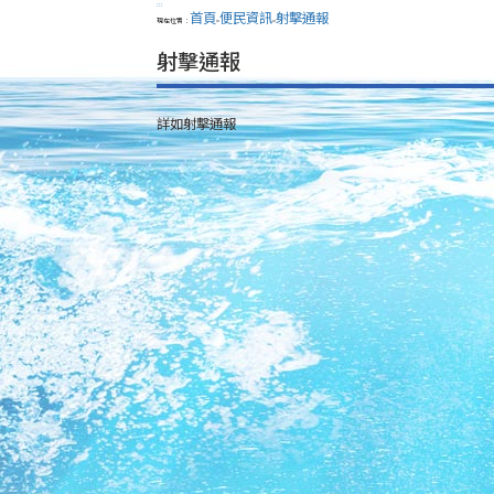
:::
首頁
便民資訊
射擊通報
現在位置：
>
>
射擊通報
詳如射擊通報