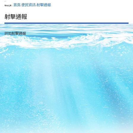
:::
首頁
便民資訊
射擊通報
現在位置：
>
>
射擊通報
詳如射擊通報