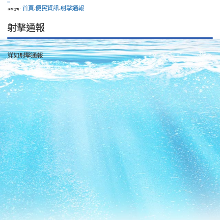
:::
首頁
便民資訊
射擊通報
現在位置：
>
>
射擊通報
詳如射擊通報