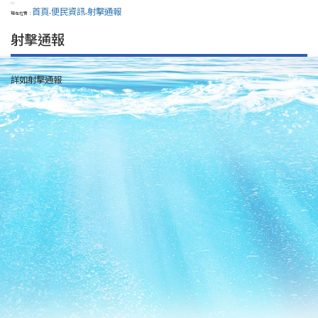
:::
首頁
便民資訊
射擊通報
現在位置：
>
>
射擊通報
詳如射擊通報