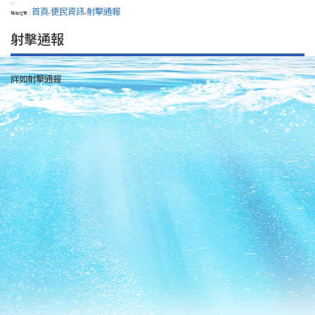
:::
首頁
便民資訊
射擊通報
現在位置：
>
>
射擊通報
詳如射擊通報