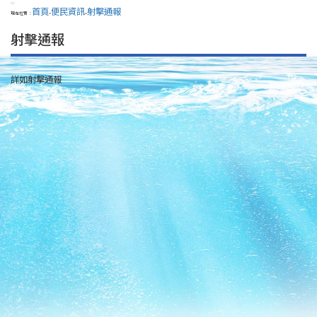
:::
首頁
便民資訊
射擊通報
現在位置：
>
>
射擊通報
詳如射擊通報