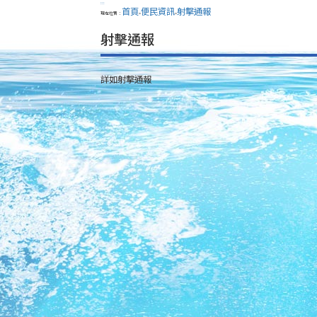
:::
首頁
便民資訊
射擊通報
現在位置：
>
>
射擊通報
詳如射擊通報