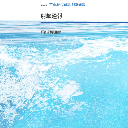
:::
首頁
便民資訊
射擊通報
現在位置：
>
>
射擊通報
詳如射擊通報