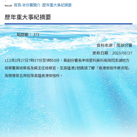
:::
首頁
本分署簡介
歷年重大事紀摘要
現在位置：
>
>
歷年重大事紀摘要
點閱數：
371
資料來源：
南部分署
更新日期：
2023/03/27
112年3月27日7時37分至9時50分，黃副分署長率檢管科吳科長陪同澎湖地方
檢察署黃檢察長及蘇主任檢察官，至高雄港1號碼頭了解「商港安檢作業流程」
及視導第五岸巡隊高雄商港安檢所。