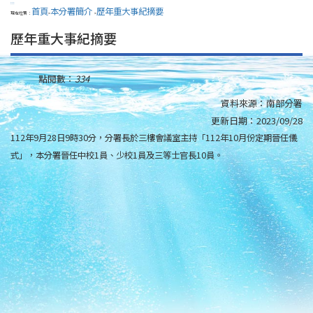
:::
首頁
本分署簡介
歷年重大事紀摘要
現在位置：
>
>
歷年重大事紀摘要
點閱數：
334
資料來源：
南部分署
更新日期：
2023/09/28
112年9月28日9時30分，分署長於三樓會議室主持「112年10月份定期晉任儀
式」，本分署晉任中校1員、少校1員及三等士官長10員。