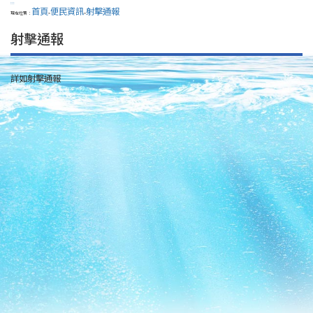
:::
首頁
便民資訊
射擊通報
現在位置：
>
>
射擊通報
詳如射擊通報