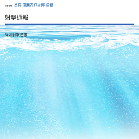
:::
首頁
便民資訊
射擊通報
現在位置：
>
>
射擊通報
詳如射擊通報