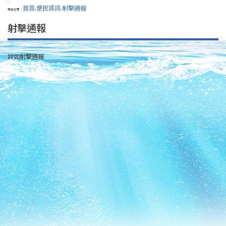
:::
首頁
便民資訊
射擊通報
現在位置：
>
>
射擊通報
詳如射擊通報