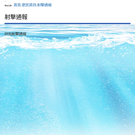
:::
首頁
便民資訊
射擊通報
現在位置：
>
>
射擊通報
詳如射擊通報