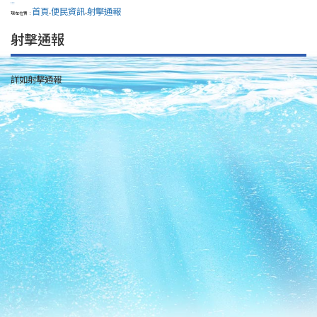
:::
首頁
便民資訊
射擊通報
現在位置：
>
>
射擊通報
詳如射擊通報