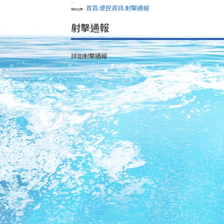
:::
首頁
便民資訊
射擊通報
現在位置：
>
>
射擊通報
詳如射擊通報