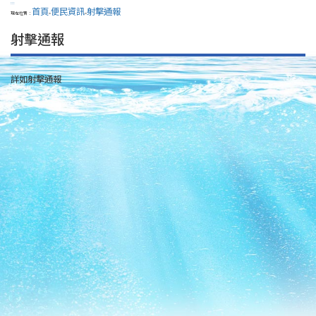
:::
首頁
便民資訊
射擊通報
現在位置：
>
>
射擊通報
詳如射擊通報