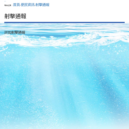
:::
首頁
便民資訊
射擊通報
現在位置：
>
>
射擊通報
詳如射擊通報