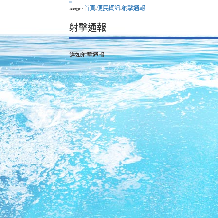
:::
首頁
便民資訊
射擊通報
現在位置：
>
>
射擊通報
詳如射擊通報