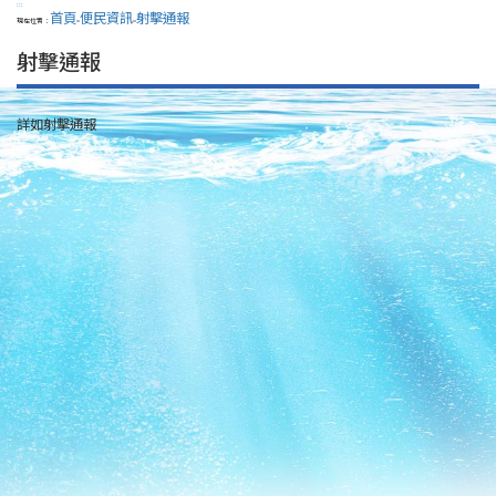
:::
首頁
便民資訊
射擊通報
現在位置：
>
>
射擊通報
詳如射擊通報