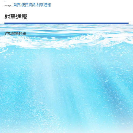
:::
首頁
便民資訊
射擊通報
現在位置：
>
>
射擊通報
詳如射擊通報