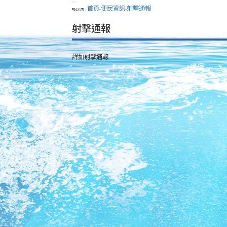
:::
首頁
便民資訊
射擊通報
現在位置：
>
>
射擊通報
詳如射擊通報