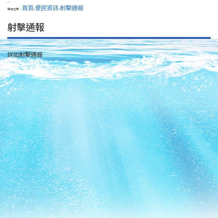
:::
首頁
便民資訊
射擊通報
現在位置：
>
>
射擊通報
詳如射擊通報