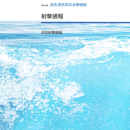
:::
首頁
便民資訊
射擊通報
現在位置：
>
>
射擊通報
詳如射擊通報